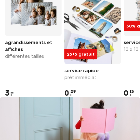
30% d
agrandissements et
servic
affiches
10 x 10
25+5 gratuit
différentes tailles
service rapide
prêt immédiat
3
0
.
0
.
29
13