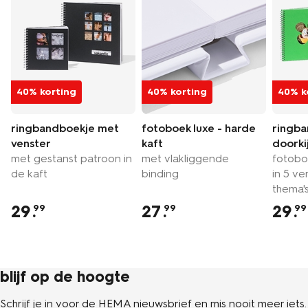
40% korting
40% korting
40% k
ringbandboekje met
fotoboek luxe - harde
ringb
venster
kaft
doorki
met gestanst patroon in
met vlakliggende
fotobo
de kaft
binding
in 5 ve
thema'
29
.
27
.
29
.
99
99
99
blijf op de hoogte
Schrijf je in voor de HEMA nieuwsbrief en mis nooit meer iets.