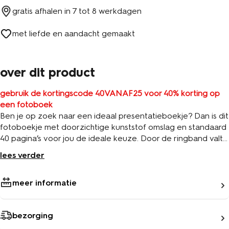
gratis afhalen in
7 tot 8 werkdagen
met liefde en aandacht gemaakt
over dit product
gebruik de kortingscode 40VANAF25 voor 40% korting op
een fotoboek
Ben je op zoek naar een ideaal presentatieboekje? Dan is dit
fotoboekje met doorzichtige kunststof omslag en standaard
40 pagina’s voor jou de ideale keuze. Door de ringband valt
het fotoboekje namelijk mooi plat open. Uiteraard kun je dit
lees verder
boekje ook gewoon als fotoboekje gebruiken om al je
persoonlijke herinneringen in te bewaren.
meer informatie
bezorging