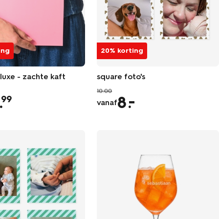
ing
20% korting
luxe - zachte kaft
square foto's
10.00
.
8
99
vanaf