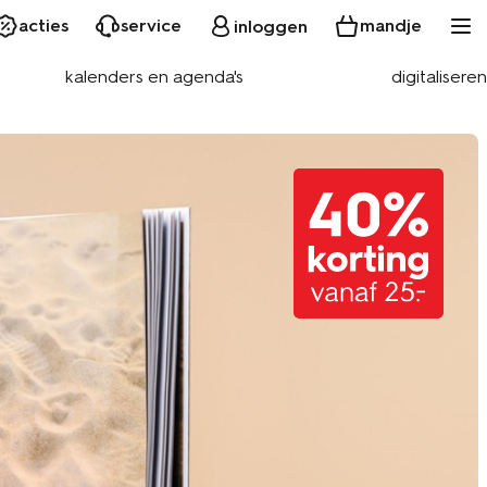
acties
service
mandje
inloggen
kalenders en agenda's
digitaliseren