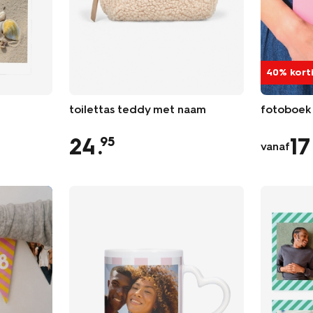
40% kort
toilettas teddy met naam
fotoboek 
24
.
17
95
vanaf