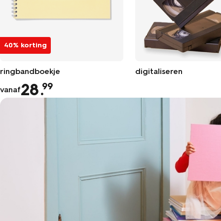
40% korting
ringbandboekje
digitaliseren
28
.
99
vanaf