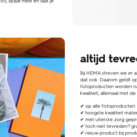
o’s, spaar mee en laat je
altijd tevr
Bij HEMA streven we er altij
dat ook. Daarom geldt op
fotoproducten worden na
kwaliteit, allemaal met de
✔ op alle fotoproducten
✔ hoogste kwaliteit mater
✔ met uiterste zorg gep
✔ toch niet tevreden? gr
✔ nieuw product bij prod