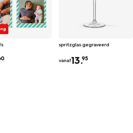
ing
's
spritzglas gegraveerd
13
.
60
95
vanaf