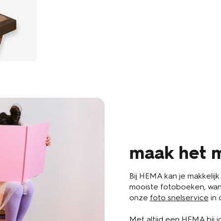
maak het m
Bij HEMA kan je makkelijk
mooiste fotoboeken, wand
onze
foto snelservice
in 
Met altijd een HEMA bij jo