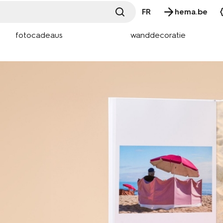
FR
hema.be
fotocadeaus
wanddecoratie