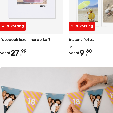
40% korting
20% korting
fotoboek luxe - harde kaft
instant foto's
12.00
27
.
9
.
99
60
vanaf
vanaf