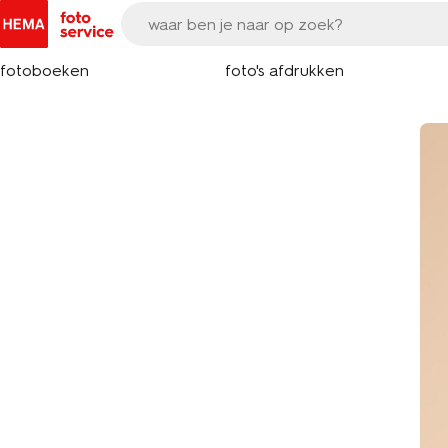
fotoboeken
foto's afdrukken
verzamel je
mooiste foto's in
een fotoboek