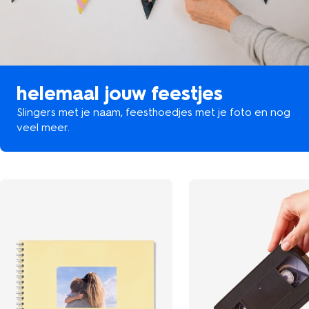
helemaal jouw feestjes
Slingers met je naam, feesthoedjes met je foto en nog
veel meer.