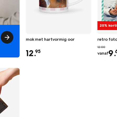
20% kort
mok met hartvormig oor
retro foto
12.00
12
.
9
.
95
vanaf