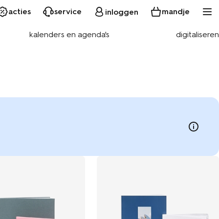
acties
service
mandje
inloggen
kalenders en agenda's
digitaliseren