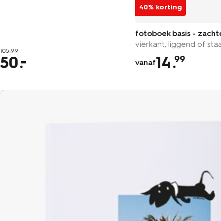
40% korting
fotoboek basis - zacht
vierkant, liggend of sta
105.99
50
14
.
99
vanaf