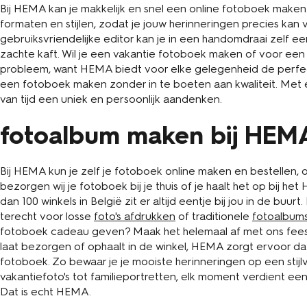
Bij HEMA kan je makkelijk en snel een online fotoboek maken.
formaten en stijlen, zodat je jouw herinneringen precies kan v
gebruiksvriendelijke editor kan je in een handomdraai zelf 
zachte kaft. Wil je een vakantie fotoboek maken of voor een
probleem, want HEMA biedt voor elke gelegenheid de perfe
een fotoboek maken zonder in te boeten aan kwaliteit. Me
van tijd een uniek en persoonlijk aandenken.
fotoalbum maken bij HEM
Bij HEMA kun je zelf je fotoboek online maken en bestellen, 
bezorgen wij je fotoboek bij je thuis of je haalt het op bij het
dan 100 winkels in België zit er altijd eentje bij jou in de bu
terecht voor losse
foto's afdrukken
of traditionele
fotoalbum
fotoboek cadeau geven? Maak het helemaal af met ons fees
laat bezorgen of ophaalt in de winkel, HEMA zorgt ervoor dat
fotoboek. Zo bewaar je je mooiste herinneringen op een stijlvol
vakantiefoto's tot familieportretten, elk moment verdient ee
Dat is echt HEMA.