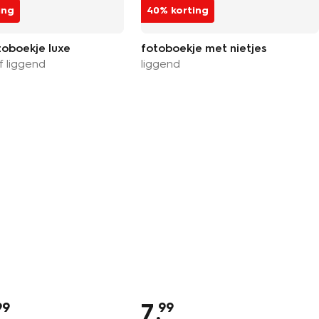
ing
40% korting
oboekje luxe
fotoboekje met nietjes
f liggend
liggend
7
.
99
99