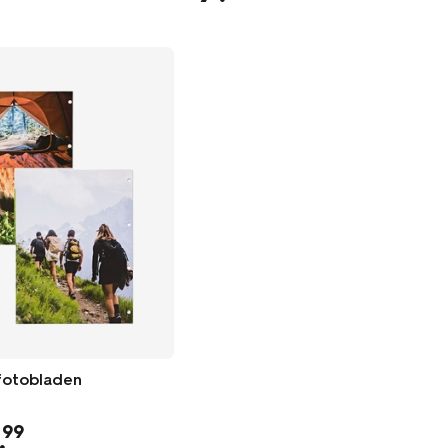
 fotobladen
.
99