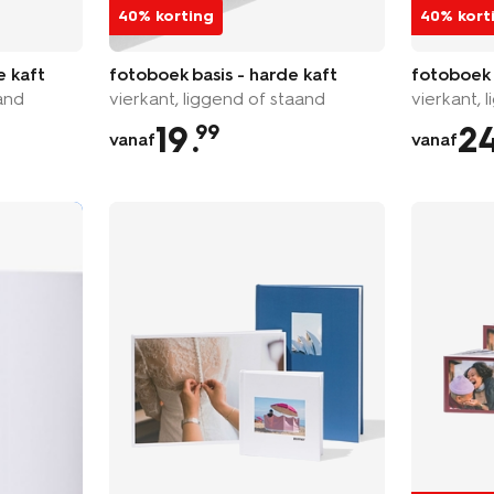
40% korting
40% kort
e kaft
fotoboek basis - harde kaft
fotoboek b
and
vierkant, liggend of staand
vierkant, 
19
.
2
99
vanaf
vanaf