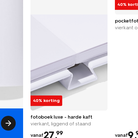
40% kort
pocketfot
vierkant o
40% korting
fotoboek luxe - harde kaft
vierkant, liggend of staand
27
.
9
.
99
vanaf
vanaf