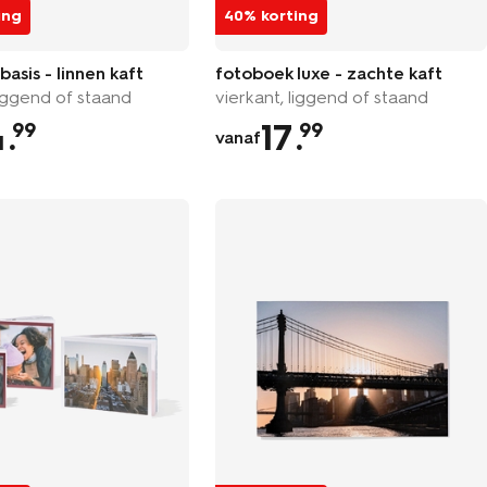
ing
40% korting
asis - linnen kaft
fotoboek luxe - zachte kaft
liggend of staand
vierkant, liggend of staand
4
.
17
.
99
99
vanaf