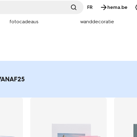
FR
hema.be
fotocadeaus
wanddecoratie
VANAF25