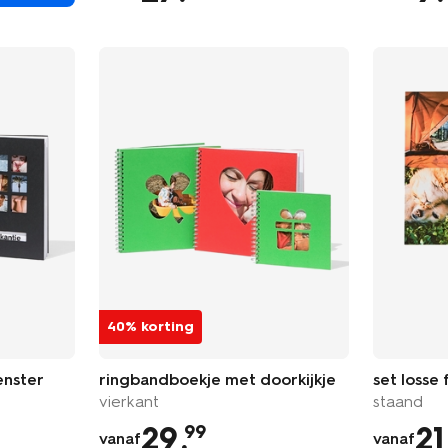
40% korting
enster
ringbandboekje met doorkijkje
set losse
vierkant
staand
29
.
21
99
vanaf
vanaf