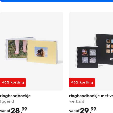
40% korting
40% korting
ringbandboekje
ringbandboekje met v
liggend
vierkant
28
.
29
.
99
99
vanaf
vanaf