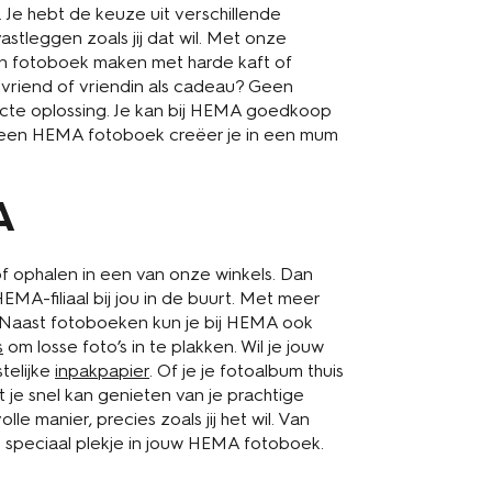
 Je hebt de keuze uit verschillende
astleggen zoals jij dat wil. Met onze
een fotoboek maken met harde kaft of
 vriend of vriendin als cadeau? Geen
cte oplossing. Je kan bij HEMA goedkoop
t een HEMA fotoboek creëer je in een mum
A
of ophalen in een van onze winkels. Dan
 HEMA-filiaal bij jou in de buurt. Met meer
urt. Naast fotoboeken kun je bij HEMA ook
s
om losse foto’s in te plakken. Wil je jouw
telijke
inpakpapier
. Of je je fotoalbum thuis
 je snel kan genieten van je prachtige
le manier, precies zoals jij het wil. Van
n speciaal plekje in jouw HEMA fotoboek.