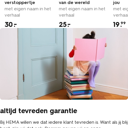
verstoppertje
van de wereld
jou
met eigen naam in het
met eigen naam in het
met ei
verhaal
verhaal
verhaa
30
25
19
.
99
altijd tevreden garantie
Bij HEMA willen we dat iedere klant tevreden is. Want als jij blij