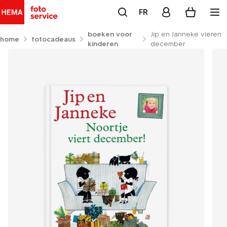
FR
boeken voor
Jip en Janneke vieren
home
fotocadeaus
kinderen
december