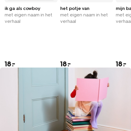
ik ga als cowboy
het potje van
mijn b
met eigen naam in het
met eigen naam in het
met ei
verhaal
verhaal
verhaa
18
18
18