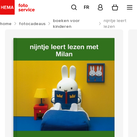
FR
boeken voor
nijntje leert
home
fotocadeaus
kinderen
lezen