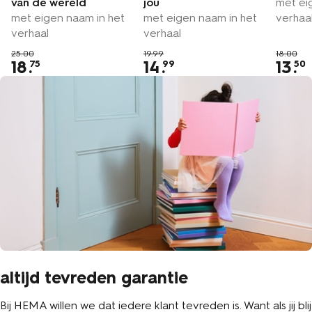
van de wereld
jou
met ei
met eigen naam in het
met eigen naam in het
verhaa
verhaal
verhaal
25.00
19.99
18.00
18
.
14
.
13
.
75
99
50
altijd tevreden garantie
Bij HEMA willen we dat iedere klant tevreden is. Want als jij blij