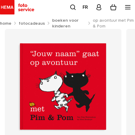
FR
boeken voor
op avontuur met Pim
home
fotocadeaus
kinderen
& Pom