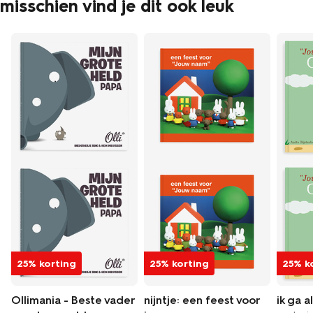
misschien vind je dit ook leuk
25% korting
25% korting
25% k
Ollimania - Beste vader
nijntje: een feest voor
ik ga 