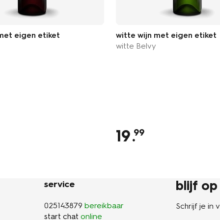
met eigen etiket
witte wijn met eigen etiket
witte Belvy
19
.
99
blijf o
service
025143879
bereikbaar
Schrijf je i
start chat
online