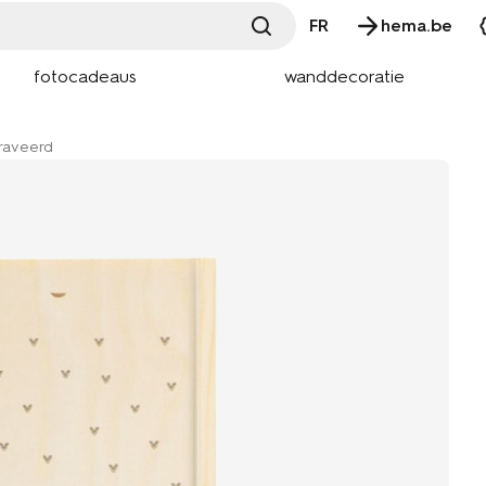
FR
hema.be
fotocadeaus
wanddecoratie
graveerd