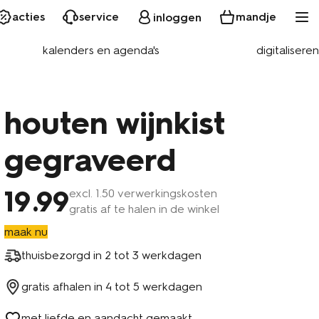
acties
service
mandje
inloggen
kalenders en agenda's
digitaliseren
houten wijnkist
gegraveerd
19
.99
excl.
1
.50 verwerkingskosten
gratis af te halen in de winkel
maak nu
thuisbezorgd in
2 tot 3 werkdagen
gratis afhalen in
4 tot 5 werkdagen
met liefde en aandacht gemaakt