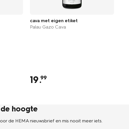
cava met eigen etiket
dam
Palau Gazo Cava
dam
19
.
1
99
p de hoogte
n voor de HEMA nieuwsbrief en mis nooit meer iets.