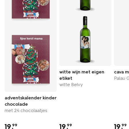
witte wijn met eigen
cava m
etiket
Palau 
witte Belvy
adventskalender kinder
chocolade
met 24 chocolaatjes
19
.
19
.
19
.
99
99
99