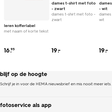
dames t-shirt met foto
dames 
- zwart
- wit
dames t-shirt met foto -
dames t
zwart
wit
leren kofferlabel
met naam of korte tekst
16
.
19
19
95
blijf op de hoogte
Schrijf je in voor de HEMA nieuwsbrief en mis nooit meer iets.
fotoservice als app