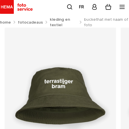
FR
kleding en
buckethat met naam of
home
fotocadeaus
textiel
foto