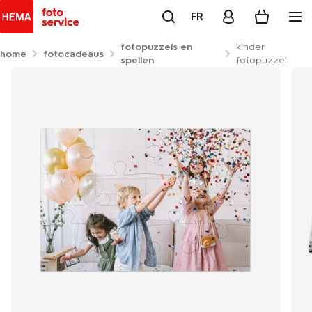
FR
fotopuzzels en
kinder
home
fotocadeaus
spellen
fotopuzzel