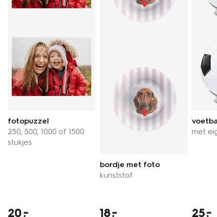
fotopuzzel
voetba
250, 500, 1000 of 1500
met ei
stukjes
bordje met foto
kunststof
20
18
25