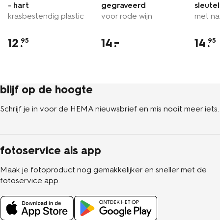
- hart
gegraveerd
sleute
krasbestendig plastic
voor rode wijn
met na
12
.
14
14
.
95
95
blijf op de hoogte
Schrijf je in voor de HEMA nieuwsbrief en mis nooit meer iets.
fotoservice als app
Maak je fotoproduct nog gemakkelijker en sneller met de
fotoservice app.