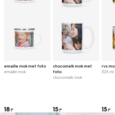
emaille mok met foto
chocomelk mok met
rvs mo
emaille mok
foto
325 ml
chocomelk mok
18
15
15