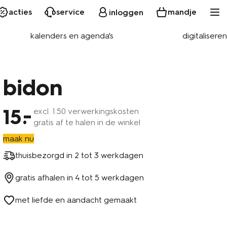
acties
service
mandje
inloggen
kalenders en agenda's
digitaliseren
bidon
15
excl.
1
.50 verwerkingskosten
gratis af te halen in de winkel
maak nu
thuisbezorgd in
2 tot 3 werkdagen
gratis afhalen in
4 tot 5 werkdagen
met liefde en aandacht gemaakt