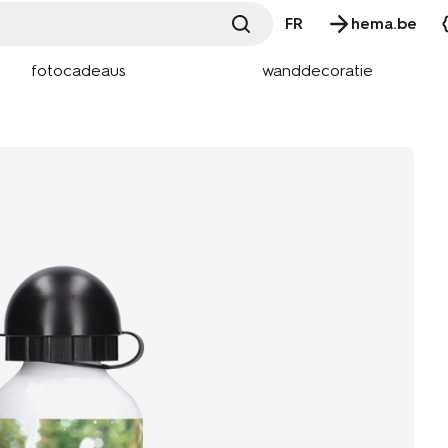
FR
hema.be
fotocadeaus
wanddecoratie