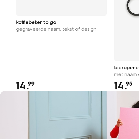
koffiebeker to go
gegraveerde naam, tekst of design
bieropene
met naam o
14
.
14
.
99
95