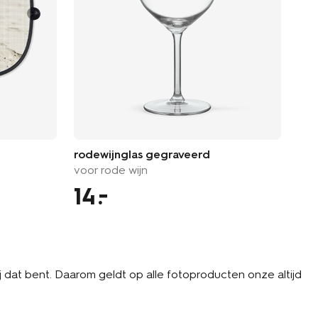
rodewijnglas gegraveerd
bie
voor rode wijn
met
14
1
jij dat bent. Daarom geldt op alle fotoproducten onze altijd