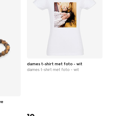
dames t-shirt met foto - wit
dames t-shirt met foto - wit
ye
arm
met