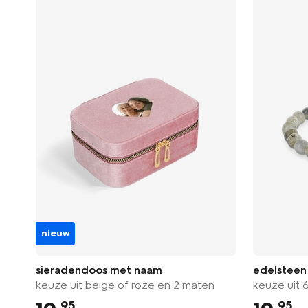
nieuw
sieradendoos met naam
edelsteen
keuze uit beige of roze en 2 maten
keuze uit 
95
95