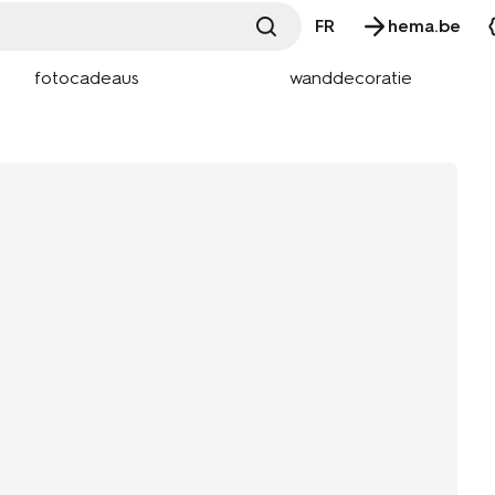
FR
hema.be
fotocadeaus
wanddecoratie