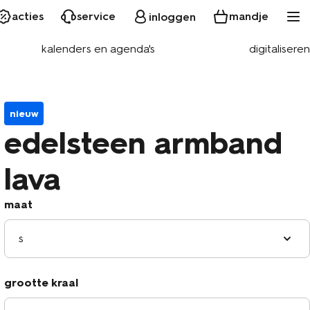
acties
service
mandje
inloggen
kalenders en agenda's
digitaliseren
nieuw
edelsteen armband
lava
maat
s
grootte kraal