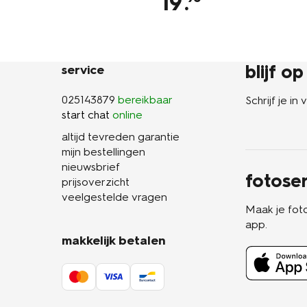
19
.
blijf o
service
025143879
bereikbaar
Schrijf je i
start chat
online
altijd tevreden garantie
mijn bestellingen
nieuwsbrief
fotoser
prijsoverzicht
veelgestelde vragen
Maak je fot
app.
makkelijk betalen