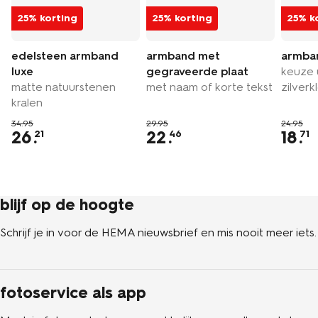
25% korting
25% korting
25% k
edelsteen armband
armband met
armba
luxe
gegraveerde plaat
keuze 
matte natuurstenen
met naam of korte tekst
zilverk
kralen
34.95
29.95
24.95
26
.
22
.
18
.
21
46
71
blijf op de hoogte
Schrijf je in voor de HEMA nieuwsbrief en mis nooit meer iets.
fotoservice als app