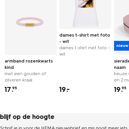
dames t-shirt met foto
- wit
nieuw
dames t-shirt met foto -
wit
armband rozenkwarts
siera
kind
naam
met een gouden of
keuze 
zilveren kraal
en 2 m
17
.
19
19
.
95
95
blijf op de hoogte
Schrijf je in voor de HEMA nieuwsbrief en mis nooit meer iets.