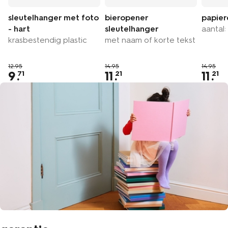
sleutelhanger met foto
bieropener
papier
- hart
sleutelhanger
aantal:
krasbestendig plastic
met naam of korte tekst
12.95
14.95
14.95
9
.
11
.
11
.
71
21
21