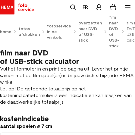
FR
film
overzetten
naar
film
fotoservice
foto's
naar DVD
DVD
DVD
home
in de
afdrukken
of USB-
of
USB-
winkels
stick
USB-
calc
stick
film naar DVD
of USB-stick calculator
Vul het formulier in en print de pagina uit. Lever het printje
samen met de film spoel(en) in bij jouw dichtstbijzijnde HEMA
winkel.
Let op! De getoonde totaalprijs op het
kostenindicatieformulier is een indicatie en kan afwijken van
de daadwerkelijke totaalprijs.
kostenindicatie
aantal spoelen
⌀
7 cm