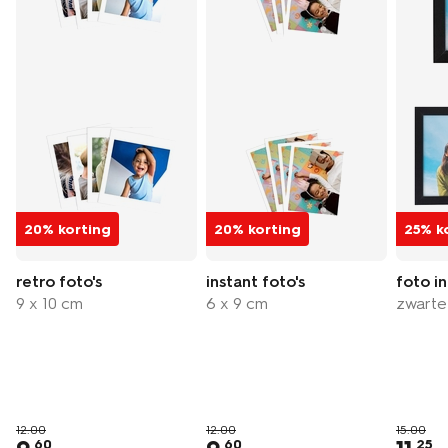
20% korting
20% korting
25% k
retro foto's
instant foto's
foto in 
9 x 10 cm
6 x 9 cm
zwarte 
12.00
12.00
15.00
60
60
25