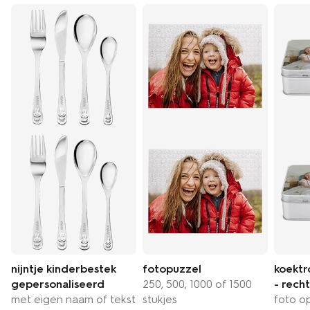
nijntje kinderbestek
fotopuzzel
koektr
gepersonaliseerd
250, 500, 1000 of 1500
- recht
met eigen naam of tekst
stukjes
foto o