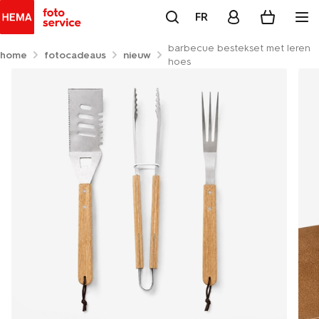
FR
barbecue bestekset met leren
home
fotocadeaus
nieuw
hoes