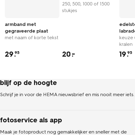
250, 500, 1000 of 1500
stukjes
armband met
edels
gegraveerde plaat
labrad
met naam of korte tekst
keuze 
kralen
29
.
20
19
.
95
95
blijf op de hoogte
Schrijf je in voor de HEMA nieuwsbrief en mis nooit meer iets.
fotoservice als app
Maak je fotoproduct nog gemakkelijker en sneller met de