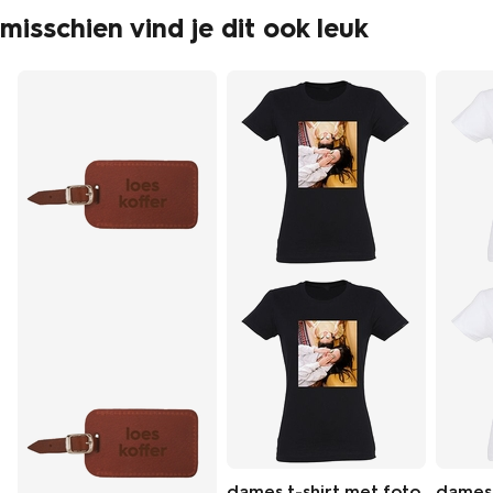
misschien vind je dit ook leuk
dames t-shirt met foto
dames 