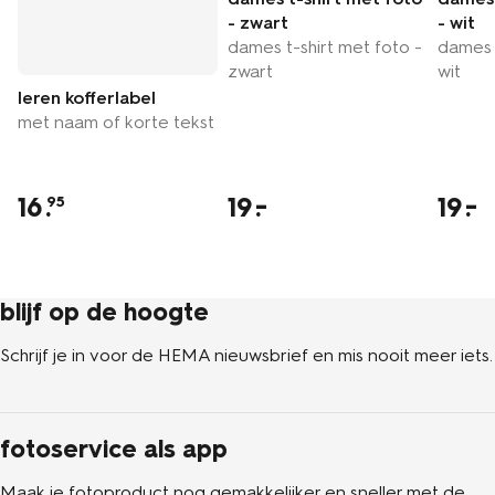
- zwart
- wit
dames t-shirt met foto -
dames t
zwart
wit
leren kofferlabel
met naam of korte tekst
16
.
19
19
95
blijf op de hoogte
Schrijf je in voor de HEMA nieuwsbrief en mis nooit meer iets.
fotoservice als app
Maak je fotoproduct nog gemakkelijker en sneller met de