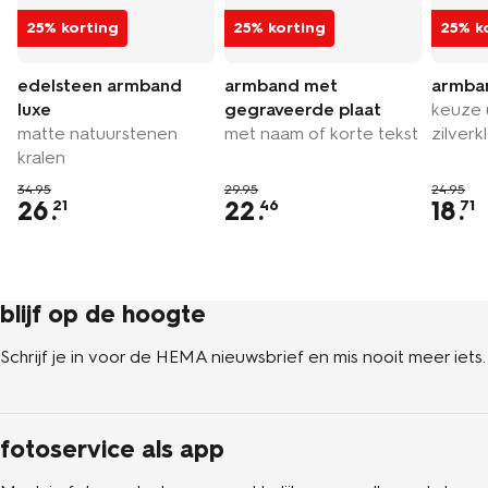
25% korting
25% korting
25% k
edelsteen armband
armband met
armba
luxe
gegraveerde plaat
keuze 
matte natuurstenen
met naam of korte tekst
zilverk
kralen
34.95
29.95
24.95
26
.
22
.
18
.
21
46
71
blijf op de hoogte
Schrijf je in voor de HEMA nieuwsbrief en mis nooit meer iets.
fotoservice als app