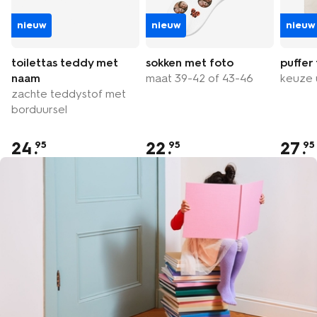
nieuw
nieuw
nieuw
toilettas teddy met
sokken met foto
puffer
naam
maat 39-42 of 43-46
keuze 
zachte teddystof met
borduursel
24
.
22
.
27
.
95
95
95