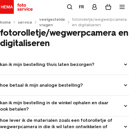
FR
veelgestelde
fotorolletje/wegwerpcamera
home
service
vragen
en digitaliseren
fotorolletje/wegwerpcamera en
digitaliseren
kan ik mijn bestelling thuis laten bezorgen?
Ja dat kan. Het maakt niet uit of je de bestelling meteen op
foto.hema.nl begint of in een HEMA winkel. Bij het online
hoe betaal ik mijn analoge bestelling?
afronden van je bestelling kan je ervoor kiezen om je
negatieven en je bestelde fysieke afdrukken thuis te
Wil je je bestelling thuis ontvangen? Kies dan automatisch
kan ik mijn bestelling in de winkel ophalen en daar
ontvangen. Je digitale product vind je gemakkelijk terug in je
voor een thuislevering van je gehele bestelling. Betaal je
ook betalen?
HEMA Foto account.
bestelling (inclusief verzendkosten) direct online.
Ja, dat kan. Kies er bij het online afronden voor om deze in
hoe lever ik de materialen zoals een fotorolletje of
de HEMA winkel op te halen en daar ook te betalen. Je krijgt
wegwerpcamera in die ik wil laten ontwikkelen of